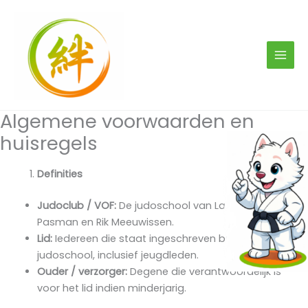
Ga
naar
de
inhoud
Algemene voorwaarden en
huisregels
Definities
Judoclub / VOF:
De judoschool van Larissa Denise
Pasman en Rik Meeuwissen.
Lid:
Iedereen die staat ingeschreven bij de
judoschool, inclusief jeugdleden.
Ouder / verzorger:
Degene die verantwoordelijk is
voor het lid indien minderjarig.