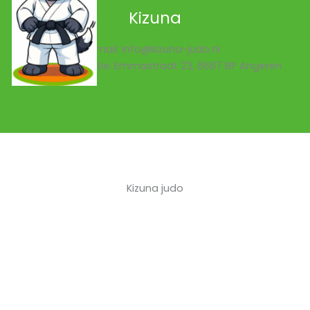
Kizuna
Email: info@kizuna-judo.nl
Trainingslocatie: Emmastraat 23, 6687 BP Angeren
Kizuna judo