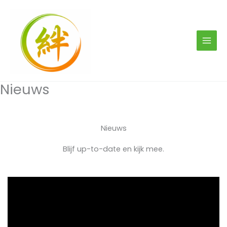
Ga
naar
de
inhoud
Nieuws
Nieuws
Blijf up-to-date en kijk mee.