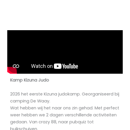
Kamp Kizuna Judo
2026 het eerste Kizuna judokamp. Georganiseerd bij
camping De Waay.
Wat hebben wij het naar ons zin gehad. Met perfect
weer hebben we 2 dagen verschillende activiteiten
gedaan. Van crazy 88, naar pubquiz tot
buikschuiven.