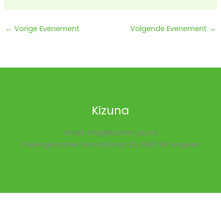
←
Vorige Evenement
Volgende Evenement
→
Kizuna
Email: info@kizuna-judo.nl
Trainingslocatie: Emmastraat 23, 6687 BP Angeren