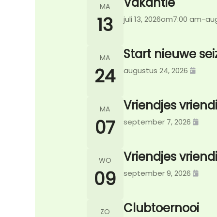
Vakantie
MA
13
juli 13, 2026
om
7:00 am
-
aug
Start nieuwe se
MA
24
augustus 24, 2026
Vriendjes vriend
MA
07
september 7, 2026
Vriendjes vriend
WO
09
september 9, 2026
Clubtoernooi
ZO