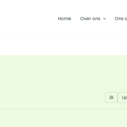
Home
Over ons
Ons 
Lij