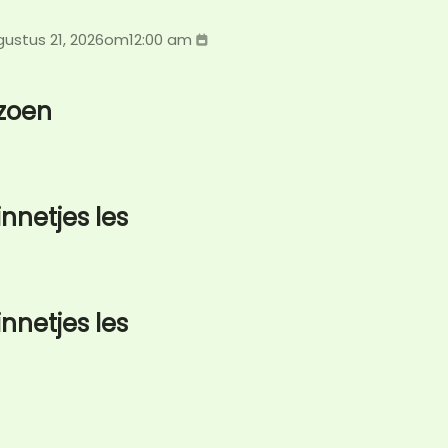
ustus 21, 2026
om
12:00 am
izoen
innetjes les
innetjes les