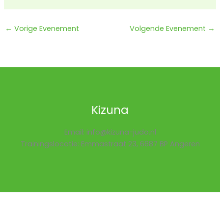
←
Vorige Evenement
Volgende Evenement
→
Kizuna
Email: info@kizuna-judo.nl
Trainingslocatie: Emmastraat 23, 6687 BP Angeren