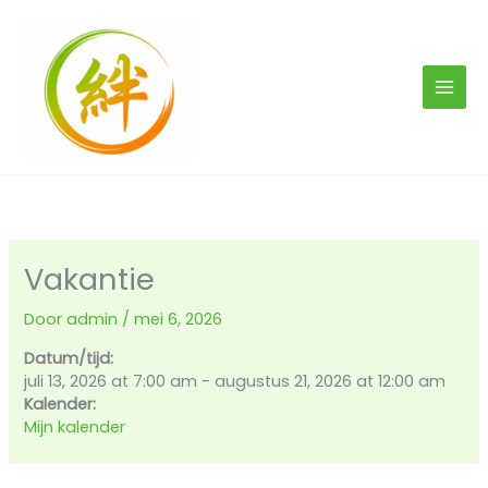
Ga
naar
de
inhoud
Vakantie
Door
admin
/
mei 6, 2026
Datum/tijd:
juli 13, 2026
at
7:00 am
-
augustus 21, 2026
at
12:00 am
Kalender:
Mijn kalender