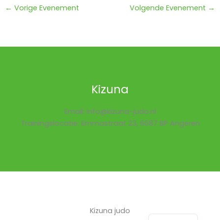
←
Vorige Evenement
Volgende Evenement
→
Kizuna
Email: info@kizuna-judo.nl
Trainingslocatie: Emmastraat 23, 6687 BP Angeren
Kizuna judo