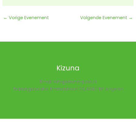
←
Vorige Evenement
Volgende Evenement
→
Kizuna
Email: info@kizuna-judo.nl
Trainingslocatie: Emmastraat 23, 6687 BP Angeren