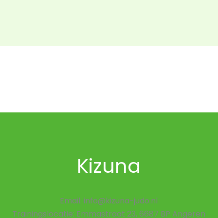
Kizuna
Email: info@kizuna-judo.nl
Trainingslocatie: Emmastraat 23, 6687 BP Angeren