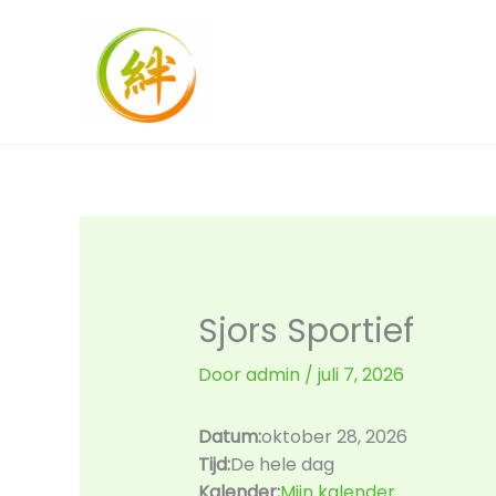
Ga
naar
de
inhoud
Sjors Sportief
Door
admin
/
juli 7, 2026
Datum:
oktober 28, 2026
Tijd:
De hele dag
Kalender:
Mijn kalender