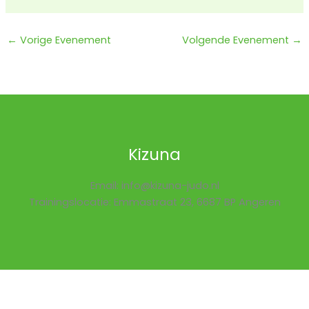
←
Vorige Evenement
Volgende Evenement
→
Kizuna
Email: info@kizuna-judo.nl
Trainingslocatie: Emmastraat 23, 6687 BP Angeren