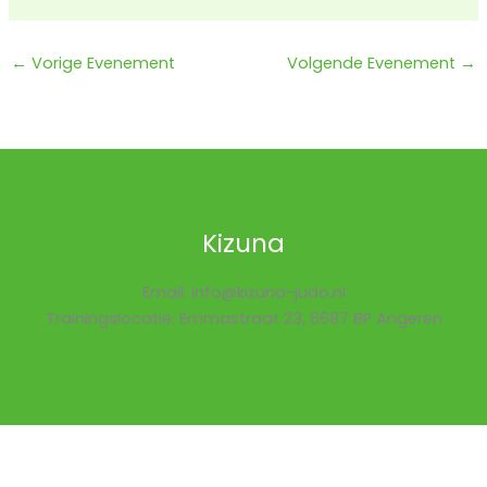
←
Vorige Evenement
Volgende Evenement
→
Kizuna
Email: info@kizuna-judo.nl
Trainingslocatie: Emmastraat 23, 6687 BP Angeren