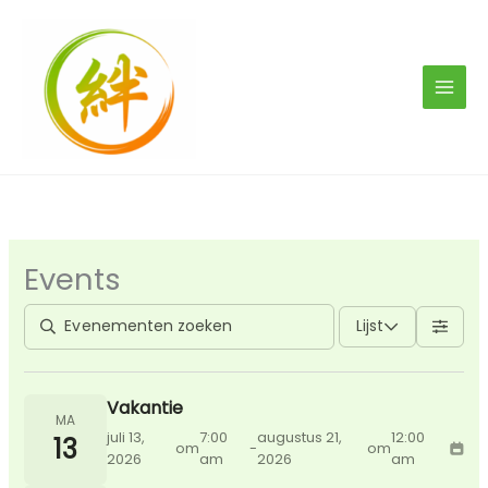
Ga
naar
de
inhoud
Events
Lijst
Vakantie
MA
juli 13,
7:00
augustus 21,
12:00
13
om
-
om
2026
am
2026
am